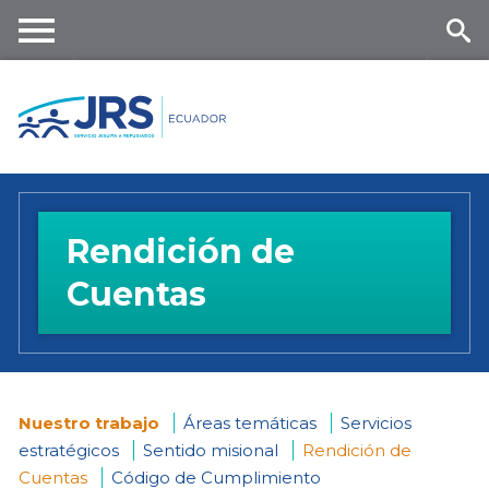
Skip
to
main
Me
Se
content
nu
ar
ch
Rendición de
Cuentas
Nuestro trabajo
Áreas temáticas
Servicios
estratégicos
Sentido misional
Rendición de
You
Cuentas
Código de Cumplimiento